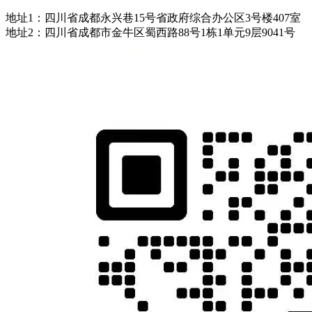
地址1：四川省成都永兴巷15号省政府综合办公区3号楼407室
地址2：四川省成都市金牛区蜀西路88号1栋1单元9层9041号