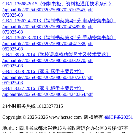
GB/T 13668-2015《钢制书柜、资料柜通用技术条件》
/uploadfile/2025/0807/20250807025107545.pdf
07
2025-08
GB/T 13667.4-2013《钢制书架第4部分:电动密集书架》
/uploadfile/2025/0807/20250807024748596.pdf
07
2025-08
GB/T 13667.3-2013《钢制书架第3部分:手动密集书架》
/uploadfile/2025/0807/20250807024641788.pdf
05
2025-08
GB/T 3976-2014《学校课桌椅功能尺寸及技术要求》
/uploadfile/2025/0805/20250805034332370.pdf
05
2025-08
GB/T 3328-2016《家具 床类主要尺寸》
/uploadfile/2025/0805/20250805034307207.pdf
05
2025-08
GB/T 3327-2016《家具 柜类主要尺寸》
/uploadfile/2025/0805/20250805034240364.pdf
24小时服务热线
18123277315
Copyright © 2025-2026 www.hcrzsc.com 版权所有
蜀ICP备20251
地址1：四川省成都永兴巷15号省政府综合办公区3号楼407室