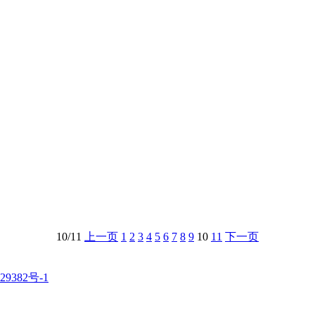
10/11
上一页
1
2
3
4
5
6
7
8
9
10
11
下一页
29382号-1